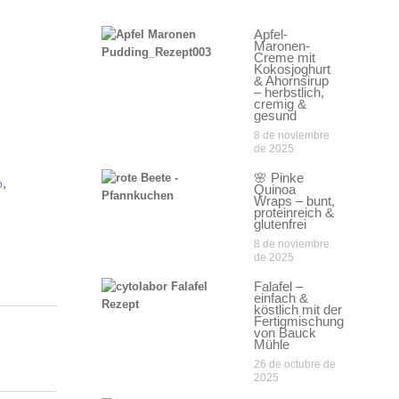
Apfel-
Maronen-
Creme mit
Kokosjoghurt
& Ahornsirup
– herbstlich,
cremig &
gesund
8 de noviembre
de 2025
🌸 Pinke
,
o
Quinoa
Wraps – bunt,
proteinreich &
glutenfrei
8 de noviembre
de 2025
Falafel –
einfach &
köstlich mit der
Fertigmischung
von Bauck
Mühle
26 de octubre de
2025