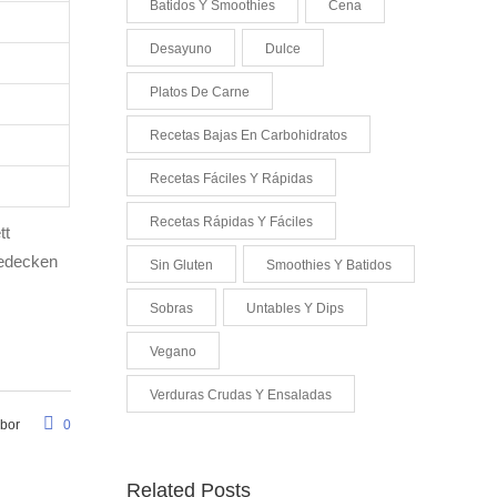
Batidos Y Smoothies
Cena
Desayuno
Dulce
Platos De Carne
Recetas Bajas En Carbohidratos
Recetas Fáciles Y Rápidas
Recetas Rápidas Y Fáciles
tt
bedecken
Sin Gluten
Smoothies Y Batidos
Sobras
Untables Y Dips
Vegano
Verduras Crudas Y Ensaladas
abor
0
Related Posts