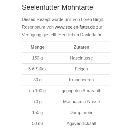
Seelenfutter Mohntarte
Dieses Rezept wurde uns von Lorén Birgit
Rosenbaum von
www.seelen-futter.de
zur
Verfügung gestellt. Herzlichen Dank dafür.
Menge
Zutaten
150 g
Haselnüsse
5-6 Stück
Feigen
30 g
Kraanbeeren
ca 100 g
gepoppten Amaranth
70 g
Macadamia-Nüsse
150 g
Dampfmohn
50 ml
Agavendicksaft