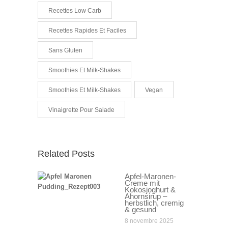
Recettes Low Carb
Recettes Rapides Et Faciles
Sans Gluten
Smoothies Et Milk-Shakes
Smoothies Et Milk-Shakes
Vegan
Vinaigrette Pour Salade
Related Posts
Apfel-Maronen-
Creme mit
Kokosjoghurt &
Ahornsirup –
herbstlich, cremig
& gesund
8 novembre 2025