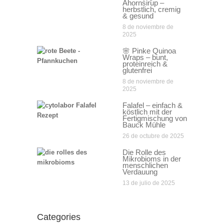
Ahornsirup –
herbstlich, cremig
& gesund
8 de noviembre de
2025
🌸 Pinke Quinoa
Wraps – bunt,
proteinreich &
glutenfrei
8 de noviembre de
2025
Falafel – einfach &
köstlich mit der
Fertigmischung von
Bauck Mühle
26 de octubre de 2025
Die Rolle des
Mikrobioms in der
menschlichen
Verdauung
13 de julio de 2025
Categories