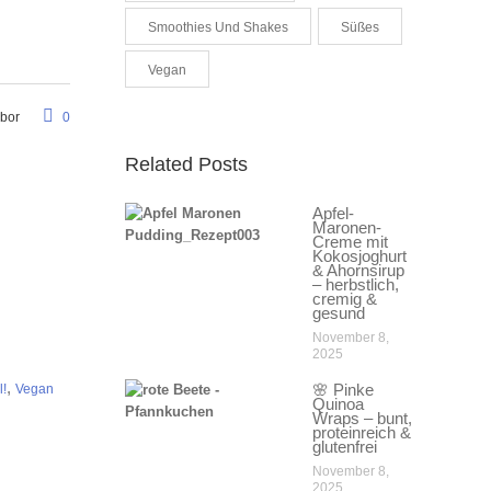
Smoothies Und Shakes
Süßes
Vegan
abor
0
Related Posts
Apfel-
Maronen-
Creme mit
Kokosjoghurt
& Ahornsirup
– herbstlich,
cremig &
gesund
November 8,
2025
,
🌸 Pinke
l!
Vegan
Quinoa
Wraps – bunt,
proteinreich &
glutenfrei
November 8,
2025